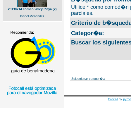
Utilice * como comod�n 
20130714 Torneo Voley Playa (2)
parciales.
Isabel Menendez
Criterio de b�squeda
Categor�a:
Buscar los siguiente
fotocall
by
pyme