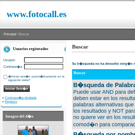
www.fotocall.es
Principal
/ Buscar
Buscar
Usuarios registrados
Usuario:
Su b�squeda no ha devuelto ning�n r
Contrase�a:
Buscar
�Iniciar sesi�n autom�ticamente en la
siguiente visita?
B�squeda de Palabra
Puede usar AND para defi
deben estar en los result
»
Contrase�a olvidada
»
Registro
palabras alternativas qu
los resultados y NOT para
Imagen del d�a
no quiere ver en los resul
comod�n para comparaci
B�squeda por nombre