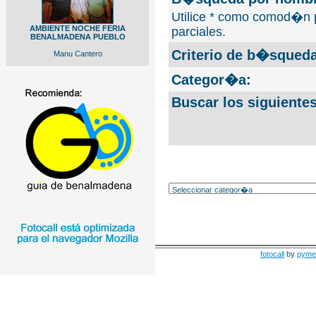
Utilice * como comod�n 
AMBIENTE NOCHE FERIA
parciales.
BENALMADENA PUEBLO
Criterio de b�squeda
Manu Cantero
Categor�a:
Buscar los siguiente
fotocall
by
pyme