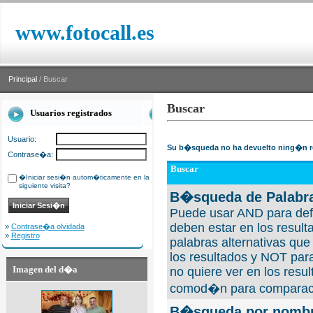
www.fotocall.es
Principal
/ Buscar
Buscar
Usuarios registrados
Usuario:
Su b�squeda no ha devuelto ning�n r
Contrase�a:
Buscar
�Iniciar sesi�n autom�ticamente en la
siguiente visita?
B�squeda de Palabra
Puede usar AND para defi
deben estar en los result
»
Contrase�a olvidada
»
Registro
palabras alternativas qu
los resultados y NOT para
Imagen del d�a
no quiere ver en los resul
comod�n para comparaci
B�squeda por nombre