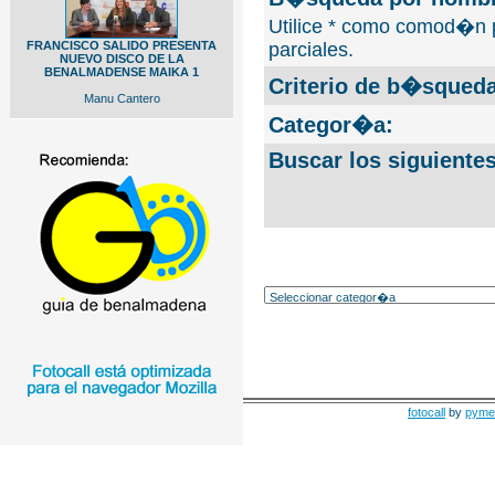
Utilice * como comod�n 
FRANCISCO SALIDO PRESENTA
parciales.
NUEVO DISCO DE LA
BENALMADENSE MAIKA 1
Criterio de b�squeda
Manu Cantero
Categor�a:
Buscar los siguiente
fotocall
by
pyme