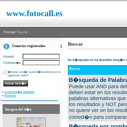
www.fotocall.es
Principal
/ Buscar
Buscar
Usuarios registrados
Usuario:
Su b�squeda no ha devuelto ning�n r
Contrase�a:
Buscar
�Iniciar sesi�n autom�ticamente en la
siguiente visita?
B�squeda de Palabra
Puede usar AND para defi
deben estar en los result
»
Contrase�a olvidada
»
Registro
palabras alternativas qu
los resultados y NOT para
Imagen del d�a
no quiere ver en los resul
comod�n para comparaci
B�squeda por nombre