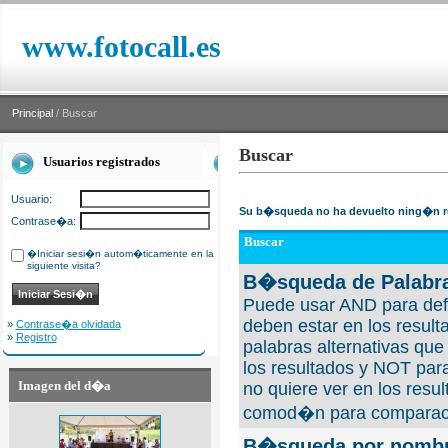
www.fotocall.es
Principal
/ Buscar
Buscar
Usuarios registrados
Usuario:
Su b�squeda no ha devuelto ning�n r
Contrase�a:
Buscar
�Iniciar sesi�n autom�ticamente en la
siguiente visita?
B�squeda de Palabra
Puede usar AND para defi
deben estar en los result
»
Contrase�a olvidada
»
Registro
palabras alternativas qu
los resultados y NOT para
Imagen del d�a
no quiere ver en los resul
comod�n para comparaci
B�squeda por nombre