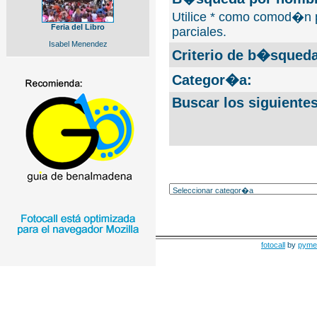
Utilice * como comod�n 
Feria del Libro
parciales.
Isabel Menendez
Criterio de b�squeda
Categor�a:
Buscar los siguiente
fotocall
by
pyme