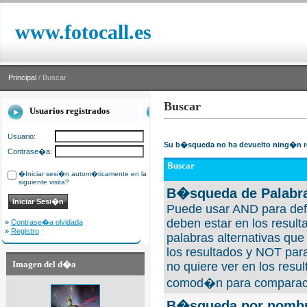
www.fotocall.es
Principal
/ Buscar
Buscar
Usuarios registrados
Usuario:
Su b�squeda no ha devuelto ning�n r
Contrase�a:
Buscar
�Iniciar sesi�n autom�ticamente en la
siguiente visita?
B�squeda de Palabra
Puede usar AND para defi
deben estar en los result
»
Contrase�a olvidada
»
Registro
palabras alternativas qu
los resultados y NOT para
Imagen del d�a
no quiere ver en los resul
comod�n para comparaci
B�squeda por nombre