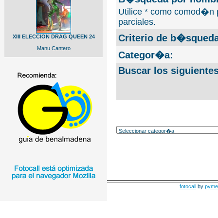
Utilice * como comod�n 
parciales.
Criterio de b�squeda
XIII ELECCION DRAG QUEEN 24
Manu Cantero
Categor�a:
Buscar los siguiente
fotocall
by
pyme