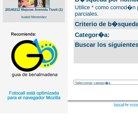
Utilice * como comod�n 
20140212 Mejoras Avenida Tivoli (1)
parciales.
Isabel Menendez
Criterio de b�squeda
Categor�a:
Buscar los siguiente
fotocall
by
pyme