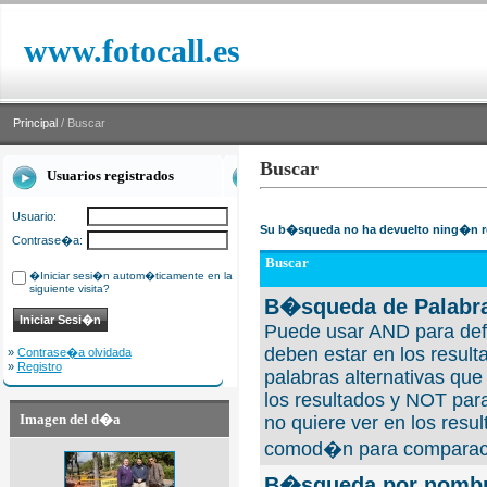
www.fotocall.es
Principal
/ Buscar
Buscar
Usuarios registrados
Usuario:
Su b�squeda no ha devuelto ning�n r
Contrase�a:
Buscar
�Iniciar sesi�n autom�ticamente en la
siguiente visita?
B�squeda de Palabra
Puede usar AND para defi
deben estar en los result
»
Contrase�a olvidada
»
Registro
palabras alternativas qu
los resultados y NOT para
Imagen del d�a
no quiere ver en los resul
comod�n para comparaci
B�squeda por nombre