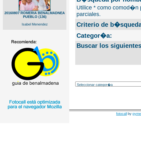
Utilice * como comod�n 
20160807 ROMERIA BENALMADNEA
parciales.
PUEBLO (136)
Criterio de b�squeda
Isabel Menendez
Categor�a:
Buscar los siguiente
fotocall
by
pyme