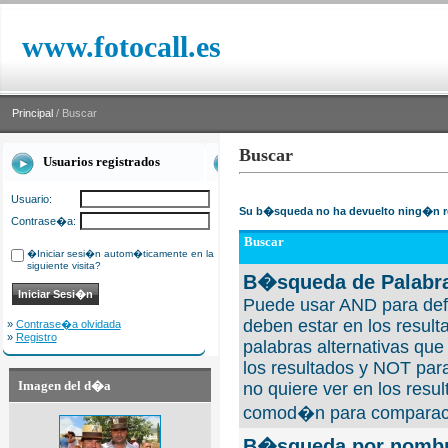
www.fotocall.es
Principal
/ Buscar
Buscar
Usuarios registrados
Usuario:
Su b�squeda no ha devuelto ning�n r
Contrase�a:
Buscar
�Iniciar sesi�n autom�ticamente en la
siguiente visita?
B�squeda de Palabra
Puede usar AND para defi
deben estar en los result
»
Contrase�a olvidada
»
Registro
palabras alternativas qu
los resultados y NOT para
Imagen del d�a
no quiere ver en los resul
comod�n para comparaci
B�squeda por nombre