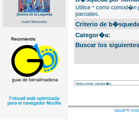
Utilice * como comod�n 
parciales.
Quema de la Lagartija
Isabel Menendez
Criterio de b�squeda
Categor�a:
Buscar los siguiente
fotocall
by
pyme