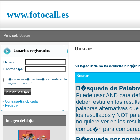
www.fotocall.es
Principal
/ Buscar
Buscar
Usuarios registrados
Usuario:
Su b�squeda no ha devuelto ning�n r
Contrase�a:
Buscar
�Iniciar sesi�n autom�ticamente en la
siguiente visita?
B�squeda de Palabra
Puede usar AND para defi
deben estar en los result
»
Contrase�a olvidada
»
Registro
palabras alternativas qu
los resultados y NOT para
Imagen del d�a
no quiere ver en los resul
comod�n para comparaci
B�squeda por nombre