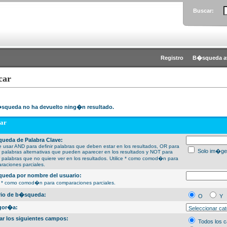
Buscar:
Registro
B�squeda a
car
squeda no ha devuelto ning�n resultado.
ar
ueda de Palabra Clave:
 usar AND para definir palabras que deben estar en los resultados, OR para
Solo im�ge
ir palabras alternativas que pueden aparecer en los resultados y NOT para
ir palabras que no quiere ver en los resultados. Utilice * como comod�n para
raciones parciales.
ueda por nombre del usuario:
ce * como comod�n para comparaciones parciales.
erio de b�squeda:
O
Y
gor�a:
ar los siguientes campos:
Todos los 