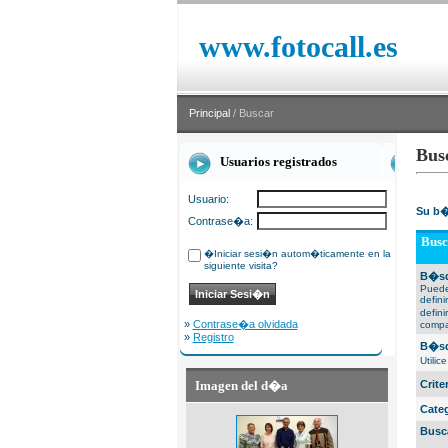
www.fotocall.es
Principal
/ Buscar
Bus
Usuarios registrados
Usuario:
Su b�
Contrase�a:
Busc
�Iniciar sesi�n autom�ticamente en la
siguiente visita?
B�sq
Puede
defin
defin
»
Contrase�a olvidada
compa
»
Registro
B�sq
Utili
Imagen del d�a
Crit
Cate
Busc