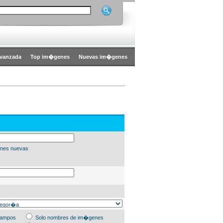
vanzada
Top im�genes
Nuevas im�genes
nes nuevas
campos
Solo nombres de im�genes