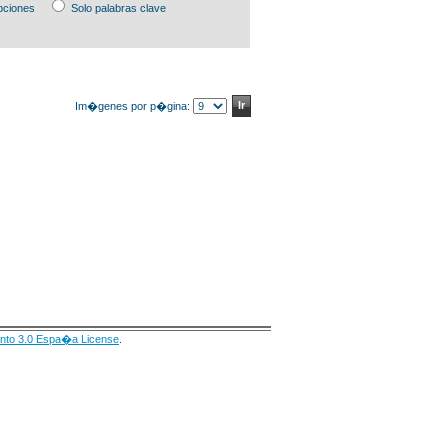
pciones
Solo palabras clave
Im�genes por p�gina:
nto 3.0 Espa�a License
.