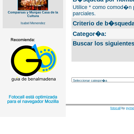
Utilice * como comod�n 
Comparsas y Murgas Casa de la
parciales.
Cultura
Criterio de b�squeda
Isabel Menendez
Categor�a:
Buscar los siguiente
fotocall
by
pyme