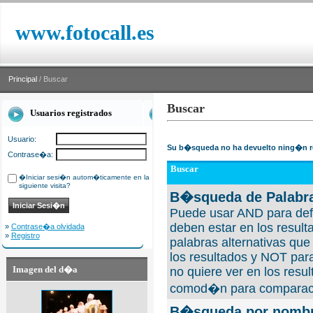
www.fotocall.es
Principal
/ Buscar
Buscar
Usuarios registrados
Usuario:
Su b�squeda no ha devuelto ning�n r
Contrase�a:
Buscar
�Iniciar sesi�n autom�ticamente en la
siguiente visita?
B�squeda de Palabra
Puede usar AND para defi
deben estar en los result
»
Contrase�a olvidada
»
Registro
palabras alternativas qu
los resultados y NOT para
Imagen del d�a
no quiere ver en los resul
comod�n para comparaci
B�squeda por nombre