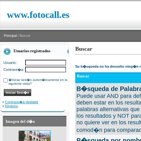
www.fotocall.es
Principal
/ Buscar
Buscar
Usuarios registrados
Usuario:
Su b�squeda no ha devuelto ning�n r
Contrase�a:
Buscar
�Iniciar sesi�n autom�ticamente en la
siguiente visita?
B�squeda de Palabra
Puede usar AND para defi
deben estar en los result
»
Contrase�a olvidada
»
Registro
palabras alternativas qu
los resultados y NOT para
Imagen del d�a
no quiere ver en los resul
comod�n para comparaci
B�squeda por nombre