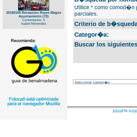
Utilice * como comod�n 
20180105 Recepcion Reyes Magos
parciales.
Ayuntamiento (72)
Comentarios: 0
Criterio de b�squeda
Isabel Menendez
Categor�a:
Buscar los siguiente
fotocall
by
pyme