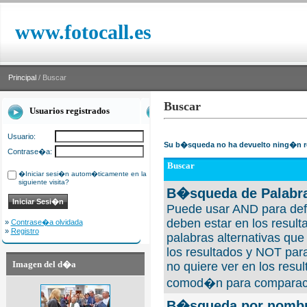
www.fotocall.es
Principal
/ Buscar
Buscar
Usuarios registrados
Usuario:
Su b�squeda no ha devuelto ning�n r
Contrase�a:
Buscar
�Iniciar sesi�n autom�ticamente en la
siguiente visita?
B�squeda de Palabra
Puede usar AND para defi
deben estar en los result
»
Contrase�a olvidada
»
Registro
palabras alternativas qu
los resultados y NOT para
Imagen del d�a
no quiere ver en los resul
comod�n para comparaci
B�squeda por nombre