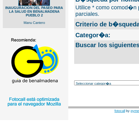
Utilice * como comod�n 
INAUGURACION DEL PASEO PARA
LA SALUD EN BENALMADENA
parciales.
PUEBLO 2
Manu Cantero
Criterio de b�squeda
Categor�a:
Buscar los siguiente
fotocall
by
pyme