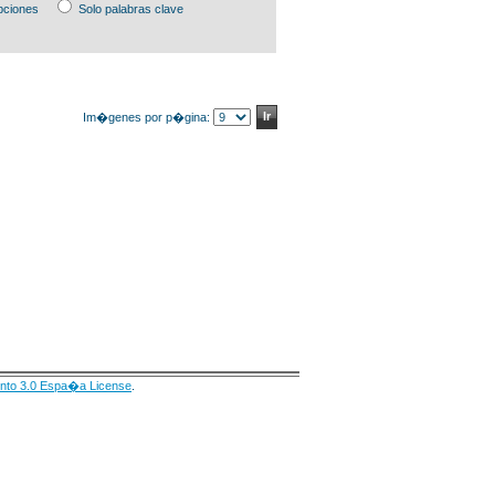
pciones
Solo palabras clave
Im�genes por p�gina:
nto 3.0 Espa�a License
.