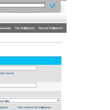
vanzada
Top im�genes
Nuevas im�genes
nes nuevas
campos
Solo nombres de im�genes