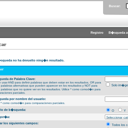
Buscar:
Registro
B�squeda a
car
squeda no ha devuelto ning�n resultado.
ar
ueda de Palabra Clave:
 usar AND para definir palabras que deben estar en los resultados, OR para
Solo im�ge
ir palabras alternativas que pueden aparecer en los resultados y NOT para
ir palabras que no quiere ver en los resultados. Utilice * como comod�n para
raciones parciales.
ueda por nombre del usuario:
ce * como comod�n para comparaciones parciales.
erio de b�squeda:
O
Y
gor�a:
ar los siguientes campos:
Todos los 