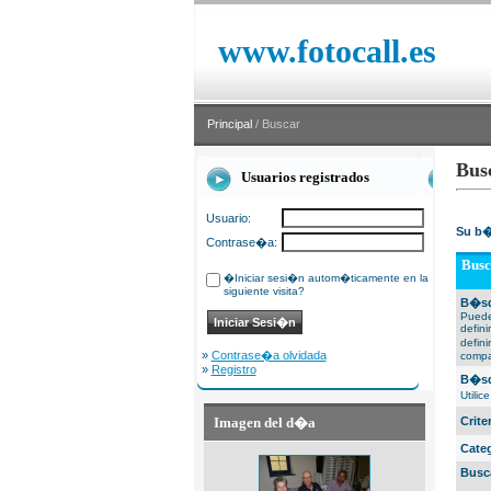
www.fotocall.es
Principal
/ Buscar
Bus
Usuarios registrados
Usuario:
Su b�
Contrase�a:
Busc
�Iniciar sesi�n autom�ticamente en la
siguiente visita?
B�sq
Puede
defin
defin
»
Contrase�a olvidada
compa
»
Registro
B�sq
Utili
Imagen del d�a
Crit
Cate
Busc