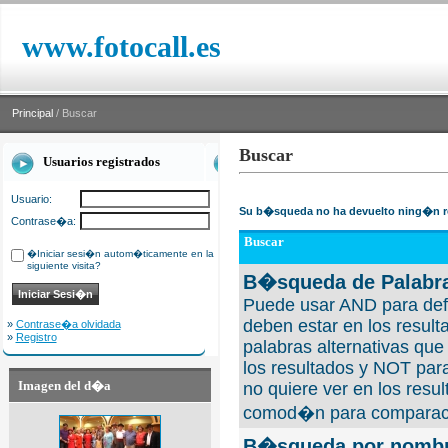
www.fotocall.es
Principal
/ Buscar
Buscar
Usuarios registrados
Usuario:
Su b�squeda no ha devuelto ning�n r
Contrase�a:
Buscar
�Iniciar sesi�n autom�ticamente en la
siguiente visita?
B�squeda de Palabra
Puede usar AND para defi
deben estar en los result
»
Contrase�a olvidada
»
Registro
palabras alternativas qu
los resultados y NOT para
Imagen del d�a
no quiere ver en los resul
comod�n para comparaci
B�squeda por nombre