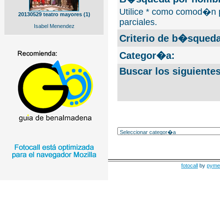
Utilice * como comod�n 
20130529 teatro mayores (1)
parciales.
Isabel Menendez
Criterio de b�squeda
Categor�a:
Buscar los siguiente
fotocall
by
pyme