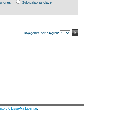
pciones
Solo palabras clave
Im�genes por p�gina:
nto 3.0 Espa�a License
.