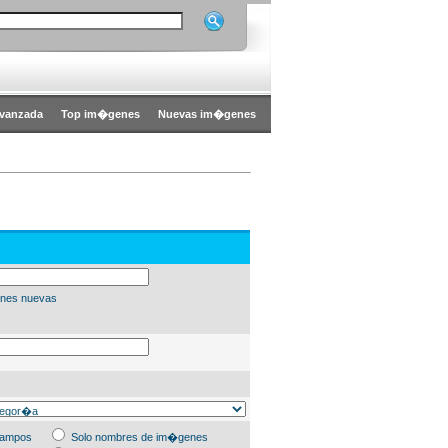
vanzada
Top im�genes
Nuevas im�genes
nes nuevas
campos
Solo nombres de im�genes