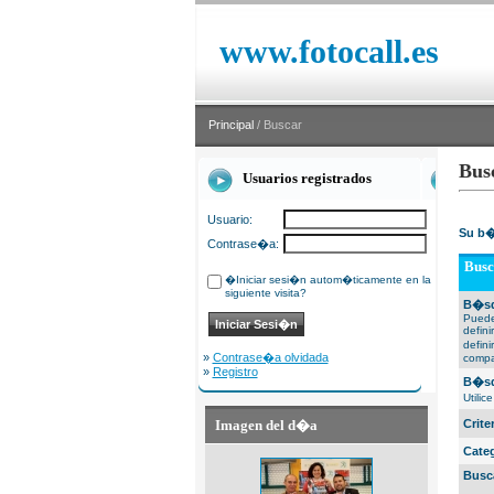
www.fotocall.es
Principal
/ Buscar
Bus
Usuarios registrados
Usuario:
Su b�
Contrase�a:
Busc
�Iniciar sesi�n autom�ticamente en la
siguiente visita?
B�sq
Puede
defin
defin
»
Contrase�a olvidada
compa
»
Registro
B�sq
Utili
Imagen del d�a
Crit
Cate
Busc