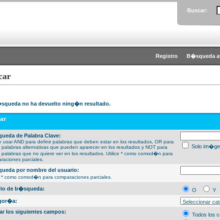
Buscar:
Registro
B�squeda a
car
squeda no ha devuelto ning�n resultado.
ar
ueda de Palabra Clave:
 usar AND para definir palabras que deben estar en los resultados, OR para
Solo im�ge
ir palabras alternativas que pueden aparecer en los resultados y NOT para
ir palabras que no quiere ver en los resultados. Utilice * como comod�n para
raciones parciales.
ueda por nombre del usuario:
ce * como comod�n para comparaciones parciales.
erio de b�squeda:
O
Y
gor�a:
ar los siguientes campos:
Todos los 