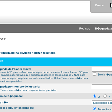
Buscar:
Registro
B�squeda a
car
squeda no ha devuelto ning�n resultado.
ar
ueda de Palabra Clave:
 usar AND para definir palabras que deben estar en los resultados, OR para
Solo im�ge
ir palabras alternativas que pueden aparecer en los resultados y NOT para
ir palabras que no quiere ver en los resultados. Utilice * como comod�n para
raciones parciales.
ueda por nombre del usuario:
ce * como comod�n para comparaciones parciales.
erio de b�squeda:
O
Y
gor�a:
ar los siguientes campos:
Todos los 