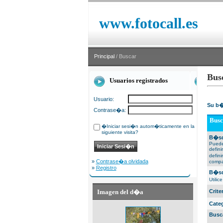
www.fotocall.es
Principal
/ Buscar
Bus
Usuarios registrados
Usuario:
Su b�
Contrase�a:
Busc
�Iniciar sesi�n autom�ticamente en la
siguiente visita?
B�sq
Puede
defin
defin
»
Contrase�a olvidada
compa
»
Registro
B�sq
Utili
Imagen del d�a
Crit
Cate
Busc