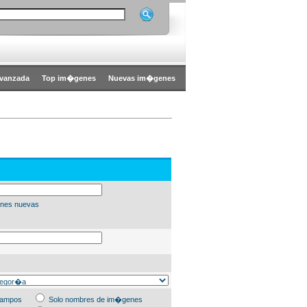
vanzada
Top im�genes
Nuevas im�genes
nes nuevas
campos
Solo nombres de im�genes