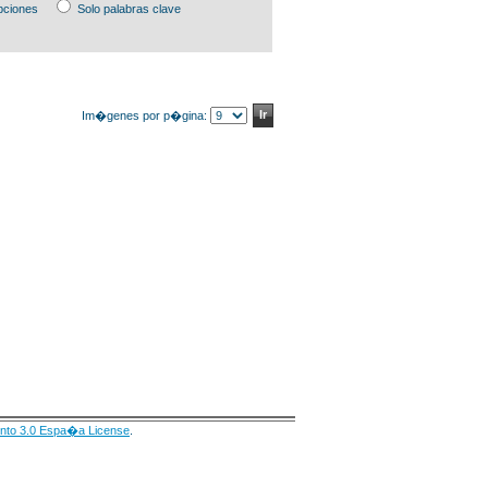
pciones
Solo palabras clave
Im�genes por p�gina:
nto 3.0 Espa�a License
.