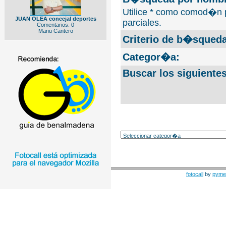
Utilice * como comod�n 
JUAN OLEA concejal deportes
parciales.
Comentarios: 0
Manu Cantero
Criterio de b�squeda
Categor�a:
Buscar los siguiente
fotocall
by
pyme