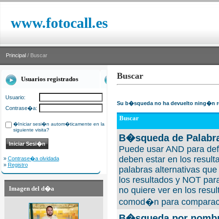
www.fotocall.es
Principal
/ Buscar
Buscar
Usuarios registrados
Usuario:
Su b�squeda no ha devuelto ning�n r
Contrase�a:
Buscar
�Iniciar sesi�n autom�ticamente en la
siguiente visita?
B�squeda de Palabra
Puede usar AND para defi
deben estar en los result
»
Contrase�a olvidada
»
Registro
palabras alternativas qu
los resultados y NOT para
Imagen del d�a
no quiere ver en los resul
comod�n para comparaci
B�squeda por nombre