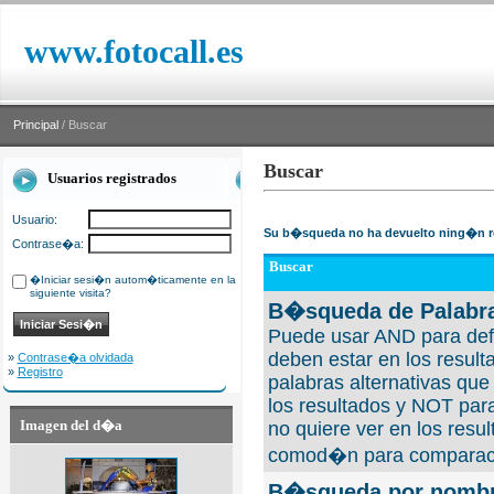
www.fotocall.es
Principal
/ Buscar
Buscar
Usuarios registrados
Usuario:
Su b�squeda no ha devuelto ning�n r
Contrase�a:
Buscar
�Iniciar sesi�n autom�ticamente en la
siguiente visita?
B�squeda de Palabra
Puede usar AND para defi
deben estar en los result
»
Contrase�a olvidada
»
Registro
palabras alternativas qu
los resultados y NOT para
Imagen del d�a
no quiere ver en los resul
comod�n para comparaci
B�squeda por nombre