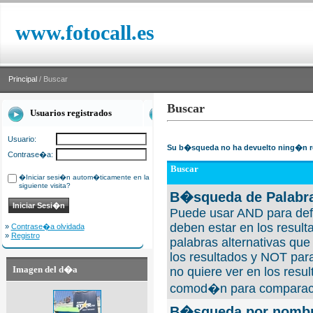
www.fotocall.es
Principal
/ Buscar
Buscar
Usuarios registrados
Usuario:
Su b�squeda no ha devuelto ning�n r
Contrase�a:
Buscar
�Iniciar sesi�n autom�ticamente en la
siguiente visita?
B�squeda de Palabra
Puede usar AND para defi
deben estar en los result
»
Contrase�a olvidada
»
Registro
palabras alternativas qu
los resultados y NOT para
Imagen del d�a
no quiere ver en los resul
comod�n para comparaci
B�squeda por nombre