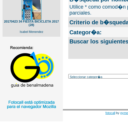
Utilice * como comod�n 
parciales.
Criterio de b�squeda
20170423 34 FIESTA BICICLETA 2017
(28)
Categor�a:
Isabel Menendez
Buscar los siguiente
fotocall
by
pyme