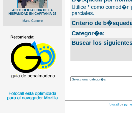
Utilice * como comod�n 
ACTO OFICIAL DIA DE LA
parciales.
HISPANIDAD EN CAPITANIA 25
Manu Cantero
Criterio de b�squeda
Categor�a:
Buscar los siguiente
fotocall
by
pyme