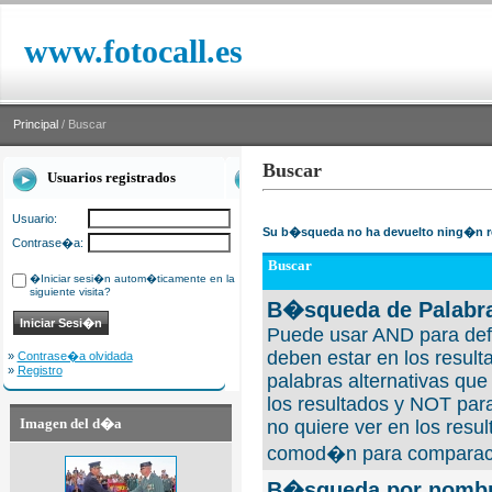
www.fotocall.es
Principal
/ Buscar
Buscar
Usuarios registrados
Usuario:
Su b�squeda no ha devuelto ning�n r
Contrase�a:
Buscar
�Iniciar sesi�n autom�ticamente en la
siguiente visita?
B�squeda de Palabra
Puede usar AND para defi
deben estar en los result
»
Contrase�a olvidada
»
Registro
palabras alternativas qu
los resultados y NOT para
Imagen del d�a
no quiere ver en los resul
comod�n para comparaci
B�squeda por nombre