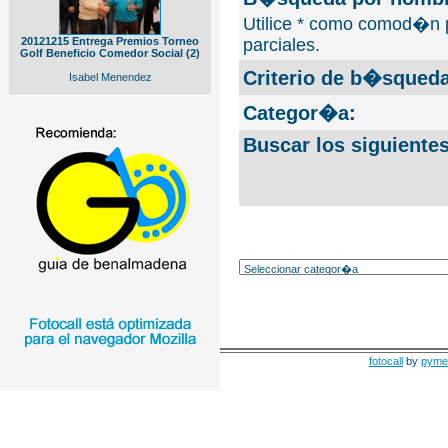
Utilice * como comod�n 
20121215 Entrega Premios Torneo
parciales.
Golf Beneficio Comedor Social (2)
Criterio de b�squeda
Isabel Menendez
Categor�a:
Buscar los siguiente
fotocall
by
pyme