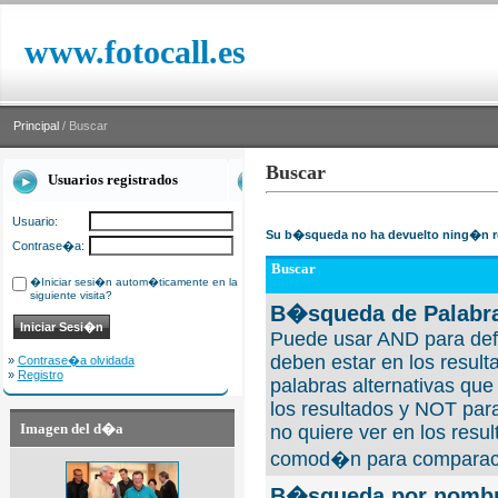
www.fotocall.es
Principal
/ Buscar
Buscar
Usuarios registrados
Usuario:
Su b�squeda no ha devuelto ning�n r
Contrase�a:
Buscar
�Iniciar sesi�n autom�ticamente en la
siguiente visita?
B�squeda de Palabra
Puede usar AND para defi
deben estar en los result
»
Contrase�a olvidada
»
Registro
palabras alternativas qu
los resultados y NOT para
Imagen del d�a
no quiere ver en los resul
comod�n para comparaci
B�squeda por nombre