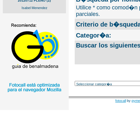
20120712 PLENO (2)
Utilice * como comod�n 
Isabel Menendez
parciales.
Criterio de b�squeda
Categor�a:
Buscar los siguiente
fotocall
by
pyme