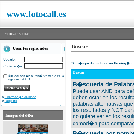
www.fotocall.es
Principal
/ Buscar
Buscar
Usuarios registrados
Usuario:
Su b�squeda no ha devuelto ning�n r
Contrase�a:
Buscar
�Iniciar sesi�n autom�ticamente en la
siguiente visita?
B�squeda de Palabra
Puede usar AND para defi
deben estar en los result
»
Contrase�a olvidada
»
Registro
palabras alternativas qu
los resultados y NOT para
Imagen del d�a
no quiere ver en los resul
comod�n para comparaci
B�squeda por nombre