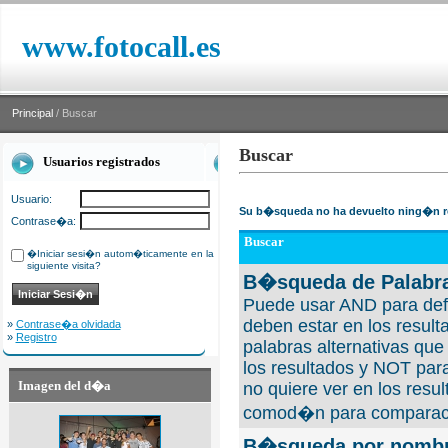
www.fotocall.es
Principal
/ Buscar
Buscar
Usuarios registrados
Usuario:
Su b�squeda no ha devuelto ning�n r
Contrase�a:
Buscar
�Iniciar sesi�n autom�ticamente en la
siguiente visita?
B�squeda de Palabra
Puede usar AND para defi
deben estar en los result
»
Contrase�a olvidada
»
Registro
palabras alternativas qu
los resultados y NOT para
Imagen del d�a
no quiere ver en los resul
comod�n para comparaci
B�squeda por nombre