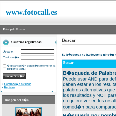
www.fotocall.es
Principal
/ Buscar
Buscar
Usuarios registrados
Usuario:
Su b�squeda no ha devuelto ning�n r
Contrase�a:
Buscar
�Iniciar sesi�n autom�ticamente en la
siguiente visita?
B�squeda de Palabra
Puede usar AND para defi
deben estar en los result
»
Contrase�a olvidada
»
Registro
palabras alternativas qu
los resultados y NOT para
Imagen del d�a
no quiere ver en los resul
comod�n para comparaci
B�squeda por nombre