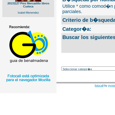
20131127 Pres Mercadillo libros
Utilice * como comod�n 
Cudeca
parciales.
Isabel Menendez
Criterio de b�squeda
Categor�a:
Buscar los siguiente
fotocall
by
pyme