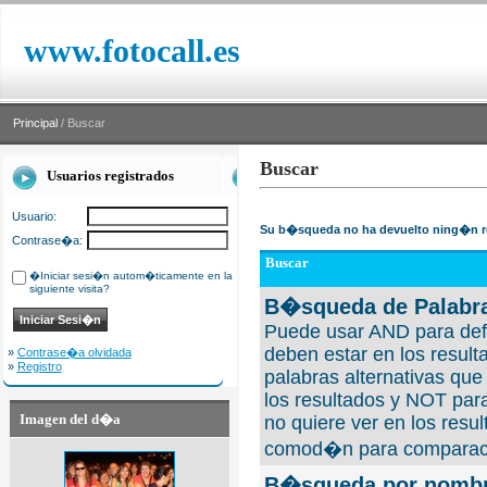
www.fotocall.es
Principal
/ Buscar
Buscar
Usuarios registrados
Usuario:
Su b�squeda no ha devuelto ning�n r
Contrase�a:
Buscar
�Iniciar sesi�n autom�ticamente en la
siguiente visita?
B�squeda de Palabra
Puede usar AND para defi
deben estar en los result
»
Contrase�a olvidada
»
Registro
palabras alternativas qu
los resultados y NOT para
Imagen del d�a
no quiere ver en los resul
comod�n para comparaci
B�squeda por nombre