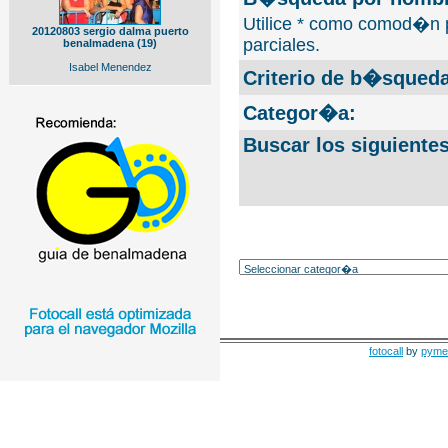
Utilice * como comod�n 
20120803 sergio dalma puerto
parciales.
benalmadena (19)
Isabel Menendez
Criterio de b�squeda
Categor�a:
Buscar los siguiente
fotocall
by
pyme