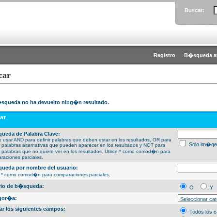
Buscar:
Registro
B�squeda a
car
squeda no ha devuelto ning�n resultado.
ar
ueda de Palabra Clave:
 usar AND para definir palabras que deben estar en los resultados, OR para
Solo im�ge
ir palabras alternativas que pueden aparecer en los resultados y NOT para
ir palabras que no quiere ver en los resultados. Utilice * como comod�n para
raciones parciales.
ueda por nombre del usuario:
ce * como comod�n para comparaciones parciales.
erio de b�squeda:
O
Y
gor�a:
ar los siguientes campos:
Todos los 