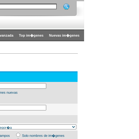
vanzada
Top im�genes
Nuevas im�genes
nes nuevas
campos
Solo nombres de im�genes