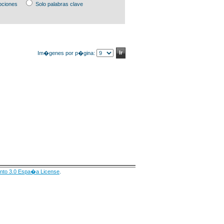
pciones
Solo palabras clave
Im�genes por p�gina:
nto 3.0 Espa�a License
.