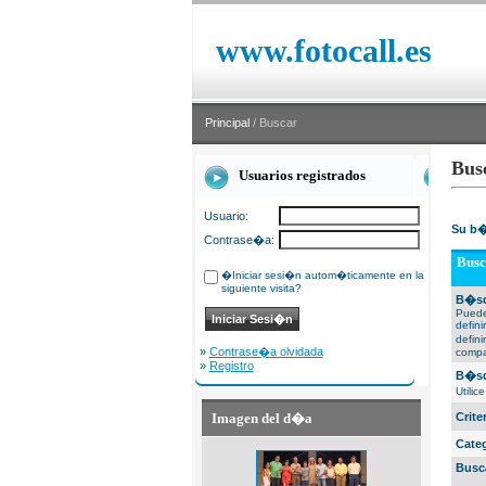
www.fotocall.es
Principal
/ Buscar
Bus
Usuarios registrados
Usuario:
Su b�
Contrase�a:
Busc
�Iniciar sesi�n autom�ticamente en la
siguiente visita?
B�sq
Puede
defin
defin
»
Contrase�a olvidada
compa
»
Registro
B�sq
Utili
Imagen del d�a
Crit
Cate
Busc