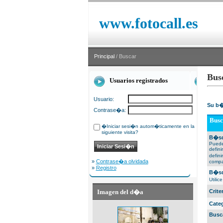
www.fotocall.es
Principal
/ Buscar
Bus
Usuarios registrados
Usuario:
Su b�
Contrase�a:
Busc
�Iniciar sesi�n autom�ticamente en la
siguiente visita?
B�sq
Puede
defin
defin
»
Contrase�a olvidada
compa
»
Registro
B�sq
Utili
Imagen del d�a
Crit
Cate
Busc