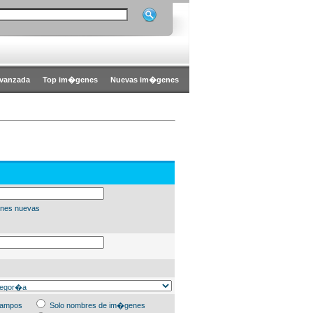
vanzada
Top im�genes
Nuevas im�genes
nes nuevas
campos
Solo nombres de im�genes