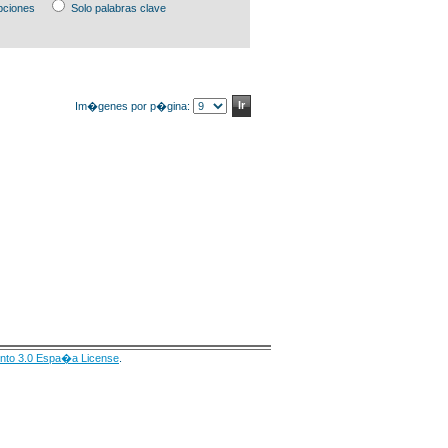
pciones
Solo palabras clave
Im�genes por p�gina:
nto 3.0 Espa�a License
.