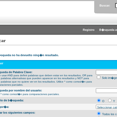
Buscar:
Registro
B�squeda a
car
squeda no ha devuelto ning�n resultado.
ar
ueda de Palabra Clave:
 usar AND para definir palabras que deben estar en los resultados, OR para
Solo im�ge
ir palabras alternativas que pueden aparecer en los resultados y NOT para
ir palabras que no quiere ver en los resultados. Utilice * como comod�n para
raciones parciales.
ueda por nombre del usuario:
ce * como comod�n para comparaciones parciales.
erio de b�squeda:
O
Y
gor�a:
ar los siguientes campos:
Todos los 