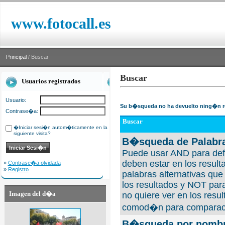
www.fotocall.es
Principal
/ Buscar
Buscar
Usuarios registrados
Usuario:
Su b�squeda no ha devuelto ning�n r
Contrase�a:
Buscar
�Iniciar sesi�n autom�ticamente en la
siguiente visita?
B�squeda de Palabra
Puede usar AND para defi
deben estar en los result
»
Contrase�a olvidada
»
Registro
palabras alternativas qu
los resultados y NOT para
Imagen del d�a
no quiere ver en los resul
comod�n para comparaci
B�squeda por nombre