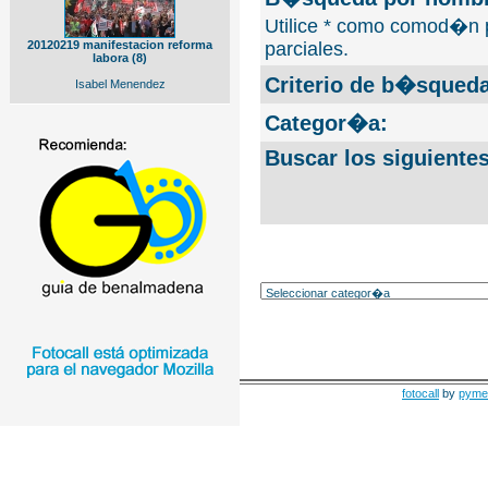
Utilice * como comod�n 
20120219 manifestacion reforma
parciales.
labora (8)
Criterio de b�squeda
Isabel Menendez
Categor�a:
Buscar los siguiente
fotocall
by
pyme