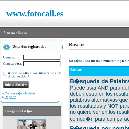
www.fotocall.es
Principal
/ Buscar
Buscar
Usuarios registrados
Usuario:
Su b�squeda no ha devuelto ning�n r
Contrase�a:
Buscar
�Iniciar sesi�n autom�ticamente en la
siguiente visita?
B�squeda de Palabra
Puede usar AND para defi
deben estar en los result
»
Contrase�a olvidada
»
Registro
palabras alternativas qu
los resultados y NOT para
Imagen del d�a
no quiere ver en los resul
comod�n para comparaci
B�squeda por nombre