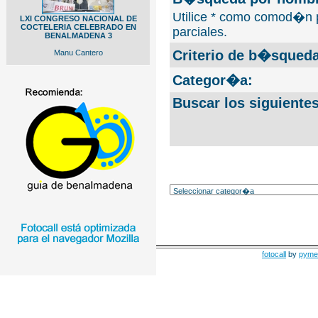
Utilice * como comod�n 
LXI CONGRESO NACIONAL DE
COCTELERIA CELEBRADO EN
parciales.
BENALMADENA 3
Criterio de b�squeda
Manu Cantero
Categor�a:
Buscar los siguiente
fotocall
by
pyme