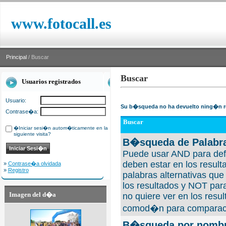
www.fotocall.es
Principal
/ Buscar
Buscar
Usuarios registrados
Usuario:
Su b�squeda no ha devuelto ning�n r
Contrase�a:
Buscar
�Iniciar sesi�n autom�ticamente en la
siguiente visita?
B�squeda de Palabra
Puede usar AND para defi
deben estar en los result
»
Contrase�a olvidada
»
Registro
palabras alternativas qu
los resultados y NOT para
Imagen del d�a
no quiere ver en los resul
comod�n para comparaci
B�squeda por nombre