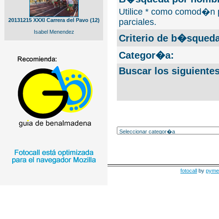
Utilice * como comod�n 
20131215 XXXI Carrera del Pavo (12)
parciales.
Isabel Menendez
Criterio de b�squeda
Categor�a:
Buscar los siguiente
fotocall
by
pyme