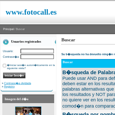
www.fotocall.es
Principal
/ Buscar
Buscar
Usuarios registrados
Usuario:
Su b�squeda no ha devuelto ning�n r
Contrase�a:
Buscar
�Iniciar sesi�n autom�ticamente en la
siguiente visita?
B�squeda de Palabra
Puede usar AND para defi
deben estar en los result
»
Contrase�a olvidada
»
Registro
palabras alternativas qu
los resultados y NOT para
Imagen del d�a
no quiere ver en los resul
comod�n para comparaci
B�squeda por nombre