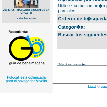
Utilice * como comod�n 
20140726 TRASLADO VIRGEN DE LA
parciales.
CRUZ (6)
Criterio de b�squeda
Isabel Menendez
Categor�a:
Buscar los siguiente
fotocall
by
pyme