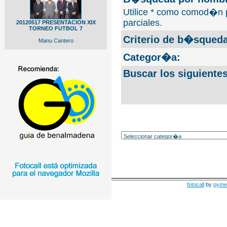
Utilice * como comod�n 
parciales.
20120517 PRESENTACION XIX
TORNEO FUTBOL 7
Criterio de b�squeda
Manu Cantero
Categor�a:
Buscar los siguiente
fotocall
by
pyme