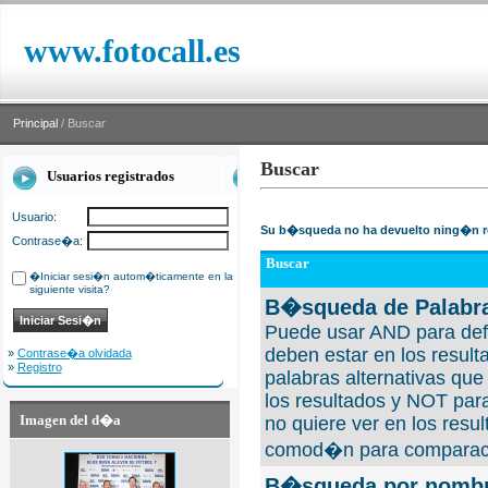
www.fotocall.es
Principal
/ Buscar
Buscar
Usuarios registrados
Usuario:
Su b�squeda no ha devuelto ning�n r
Contrase�a:
Buscar
�Iniciar sesi�n autom�ticamente en la
siguiente visita?
B�squeda de Palabra
Puede usar AND para defi
deben estar en los result
»
Contrase�a olvidada
»
Registro
palabras alternativas qu
los resultados y NOT para
Imagen del d�a
no quiere ver en los resul
comod�n para comparaci
B�squeda por nombre