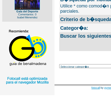
Utilice * como comod�n 
parciales.
Gala del Deporte
Comentarios: 0
Isabel Menendez
Criterio de b�squeda
Categor�a:
Buscar los siguiente
fotocall
by
pyme