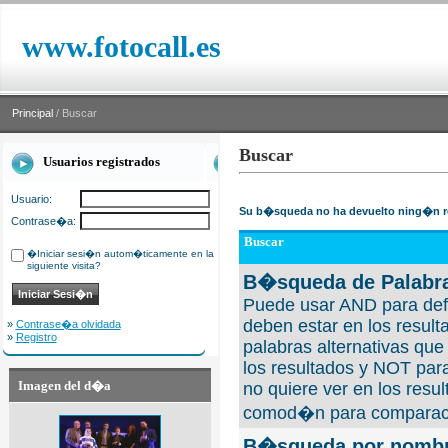
www.fotocall.es
Principal
/ Buscar
Buscar
Usuarios registrados
Usuario:
Su b�squeda no ha devuelto ning�n r
Contrase�a:
Buscar
�Iniciar sesi�n autom�ticamente en la
siguiente visita?
B�squeda de Palabra
Puede usar AND para defi
deben estar en los result
»
Contrase�a olvidada
»
Registro
palabras alternativas qu
los resultados y NOT para
Imagen del d�a
no quiere ver en los resul
comod�n para comparaci
B�squeda por nombre