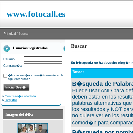
www.fotocall.es
Principal
/ Buscar
Buscar
Usuarios registrados
Usuario:
Su b�squeda no ha devuelto ning�n r
Contrase�a:
Buscar
�Iniciar sesi�n autom�ticamente en la
siguiente visita?
B�squeda de Palabra
Puede usar AND para defi
deben estar en los result
»
Contrase�a olvidada
»
Registro
palabras alternativas qu
los resultados y NOT para
Imagen del d�a
no quiere ver en los resul
comod�n para comparaci
B�squeda por nombre