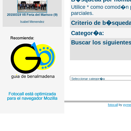
Utilice * como comod�n 
parciales.
20150319 VII Feria del Marisco (9)
Criterio de b�squeda
Isabel Menendez
Categor�a:
Buscar los siguiente
fotocall
by
pyme