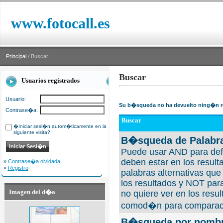
www.fotocall.es
Principal
/ Buscar
Buscar
Usuarios registrados
Usuario:
Su b�squeda no ha devuelto ning�n r
Contrase�a:
Buscar
�Iniciar sesi�n autom�ticamente en la
siguiente visita?
B�squeda de Palabra
Puede usar AND para defi
deben estar en los result
»
Contrase�a olvidada
»
Registro
palabras alternativas qu
los resultados y NOT para
Imagen del d�a
no quiere ver en los resul
comod�n para comparaci
B�squeda por nombre