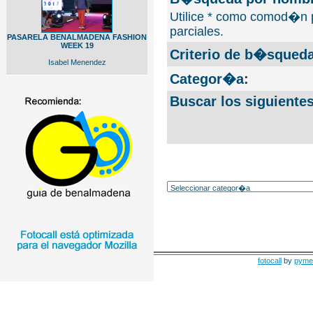
Utilice * como comod�n 
parciales.
PASARELA BENALMADENA FASHION
WEEK 19
Criterio de b�squeda
Isabel Menendez
Categor�a:
Buscar los siguiente
fotocall
by
pyme