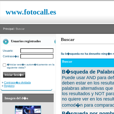
www.fotocall.es
Principal
/ Buscar
Buscar
Usuarios registrados
Usuario:
Su b�squeda no ha devuelto ning�n r
Contrase�a:
Buscar
�Iniciar sesi�n autom�ticamente en la
siguiente visita?
B�squeda de Palabra
Puede usar AND para defi
deben estar en los result
»
Contrase�a olvidada
»
Registro
palabras alternativas qu
los resultados y NOT para
Imagen del d�a
no quiere ver en los resul
comod�n para comparaci
B�squeda por nombre