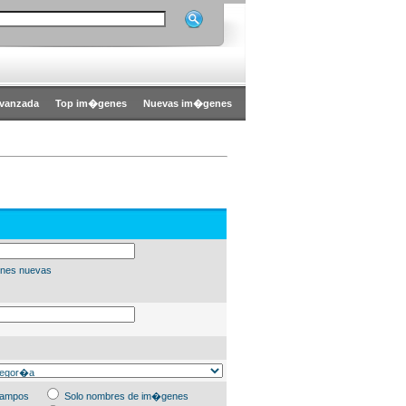
vanzada
Top im�genes
Nuevas im�genes
nes nuevas
campos
Solo nombres de im�genes