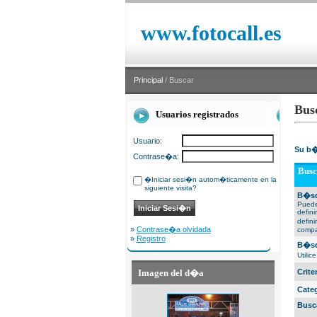
www.fotocall.es
Principal
/ Buscar
Bus
Usuarios registrados
Usuario:
Su b�
Contrase�a:
Busc
�Iniciar sesi�n autom�ticamente en la
siguiente visita?
B�sq
Puede
defin
defin
»
Contrase�a olvidada
compa
»
Registro
B�sq
Utili
Imagen del d�a
Crit
Cate
Busc