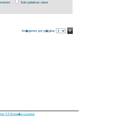
pciones
Solo palabras clave
Im�genes por p�gina:
nto 3.0 Espa�a License
.