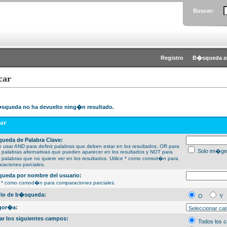
Buscar:
Registro
B�squeda a
car
squeda no ha devuelto ning�n resultado.
ar
ueda de Palabra Clave:
 usar AND para definir palabras que deben estar en los resultados, OR para
Solo im�ge
ir palabras alternativas que pueden aparecer en los resultados y NOT para
ir palabras que no quiere ver en los resultados. Utilice * como comod�n para
raciones parciales.
ueda por nombre del usuario:
ce * como comod�n para comparaciones parciales.
erio de b�squeda:
O
Y
gor�a:
ar los siguientes campos:
Todos los 