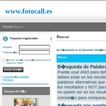
www.fotocall.es
Principal
/ Buscar
Buscar
Usuarios registrados
Usuario:
Su b�squeda no ha devuelto ning�n r
Contrase�a:
Buscar
�Iniciar sesi�n autom�ticamente en la
siguiente visita?
B�squeda de Palabra
Puede usar AND para defi
deben estar en los result
»
Contrase�a olvidada
»
Registro
palabras alternativas qu
los resultados y NOT para
Imagen del d�a
no quiere ver en los resul
comod�n para comparaci
B�squeda por nombre