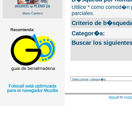
Utilice * como comod�n 
20120531 rp PLENO (2)
parciales.
Manu Cantero
Criterio de b�squeda
Categor�a:
Buscar los siguiente
fotocall
by
pyme