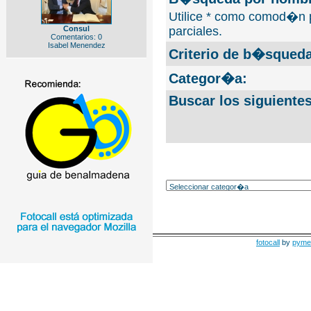
Utilice * como comod�n 
Consul
parciales.
Comentarios: 0
Isabel Menendez
Criterio de b�squeda
Categor�a:
Buscar los siguiente
fotocall
by
pyme