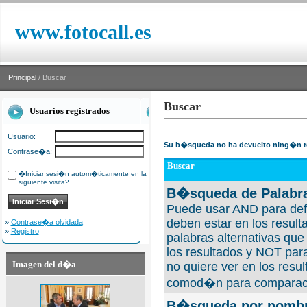
www.fotocall.es
Principal
/ Buscar
Buscar
Usuarios registrados
Usuario:
Su b�squeda no ha devuelto ning�n r
Contrase�a:
Buscar
�Iniciar sesi�n autom�ticamente en la
siguiente visita?
B�squeda de Palabra
Puede usar AND para defi
deben estar en los result
»
Contrase�a olvidada
»
Registro
palabras alternativas qu
los resultados y NOT para
Imagen del d�a
no quiere ver en los resul
comod�n para comparaci
B�squeda por nombre