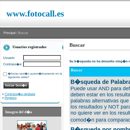
www.fotocall.es
Principal
/ Buscar
Buscar
Usuarios registrados
Usuario:
Su b�squeda no ha devuelto ning�n r
Contrase�a:
Buscar
�Iniciar sesi�n autom�ticamente en la
siguiente visita?
B�squeda de Palabra
Puede usar AND para defi
deben estar en los result
»
Contrase�a olvidada
»
Registro
palabras alternativas qu
los resultados y NOT para
Imagen del d�a
no quiere ver en los resul
comod�n para comparaci
B�squeda por nombre