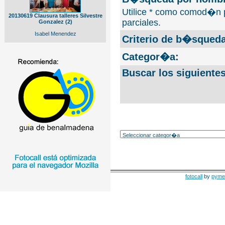
Utilice * como comod�n 
20130619 Clausura talleres Silvestre
parciales.
Gonzalez (2)
Isabel Menendez
Criterio de b�squeda
Categor�a:
Buscar los siguiente
fotocall
by
pyme