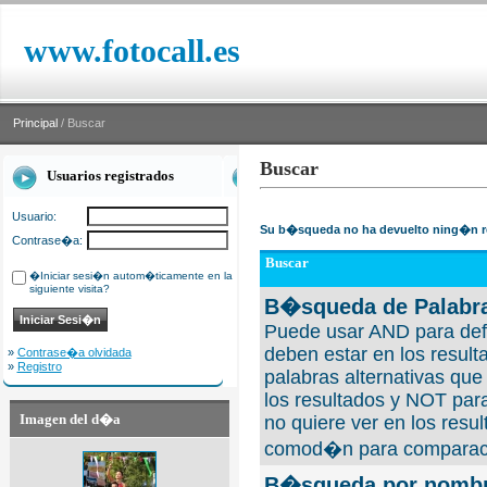
www.fotocall.es
Principal
/ Buscar
Buscar
Usuarios registrados
Usuario:
Su b�squeda no ha devuelto ning�n r
Contrase�a:
Buscar
�Iniciar sesi�n autom�ticamente en la
siguiente visita?
B�squeda de Palabra
Puede usar AND para defi
deben estar en los result
»
Contrase�a olvidada
»
Registro
palabras alternativas qu
los resultados y NOT para
Imagen del d�a
no quiere ver en los resul
comod�n para comparaci
B�squeda por nombre