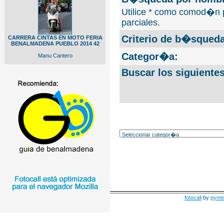
Utilice * como comod�n 
parciales.
Criterio de b�squeda
CARRERA CINTAS EN MOTO FERIA
BENALMADENA PUEBLO 2014 42
Categor�a:
Manu Cantero
Buscar los siguiente
fotocall
by
pyme