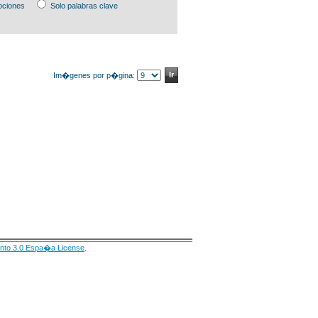
pciones
Solo palabras clave
Im�genes por p�gina:
nto 3.0 Espa�a License
.