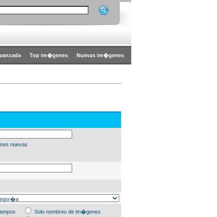
vanzada
Top im�genes
Nuevas im�genes
nes nuevas
campos
Solo nombres de im�genes