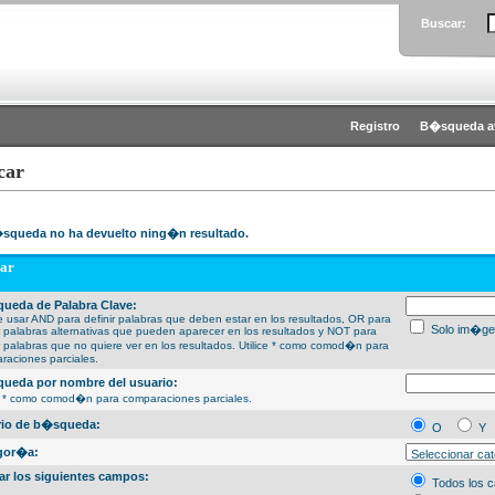
Buscar:
Registro
B�squeda a
car
squeda no ha devuelto ning�n resultado.
ar
ueda de Palabra Clave:
 usar AND para definir palabras que deben estar en los resultados, OR para
Solo im�ge
ir palabras alternativas que pueden aparecer en los resultados y NOT para
ir palabras que no quiere ver en los resultados. Utilice * como comod�n para
raciones parciales.
ueda por nombre del usuario:
ce * como comod�n para comparaciones parciales.
erio de b�squeda:
O
Y
gor�a:
ar los siguientes campos:
Todos los 