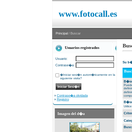
www.fotocall.es
Principal
/ Buscar
Bus
Usuarios registrados
Usuario:
Su b�
Contrase�a:
Busc
�Iniciar sesi�n autom�ticamente en la
siguiente visita?
B�sq
Puede
defin
defin
»
Contrase�a olvidada
compa
»
Registro
B�sq
Utili
Imagen del d�a
Crit
Cate
Busc