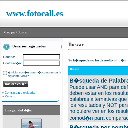
www.fotocall.es
Principal
/ Buscar
Buscar
Usuarios registrados
Usuario:
Su b�squeda no ha devuelto ning�n r
Contrase�a:
Buscar
�Iniciar sesi�n autom�ticamente en la
siguiente visita?
B�squeda de Palabra
Puede usar AND para defi
deben estar en los result
»
Contrase�a olvidada
»
Registro
palabras alternativas qu
los resultados y NOT para
Imagen del d�a
no quiere ver en los resul
comod�n para comparaci
B�squeda por nombre