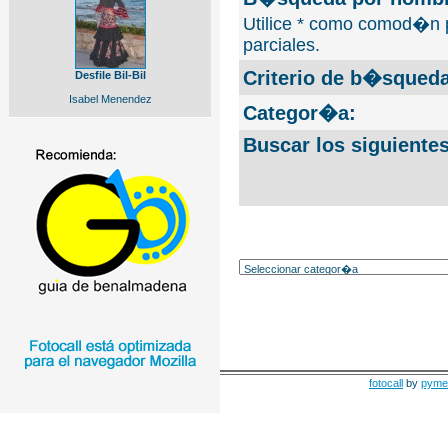
Utilice * como comod�n 
parciales.
Criterio de b�squeda
Desfile Bil-Bil
Isabel Menendez
Categor�a:
Buscar los siguiente
fotocall
by
pyme