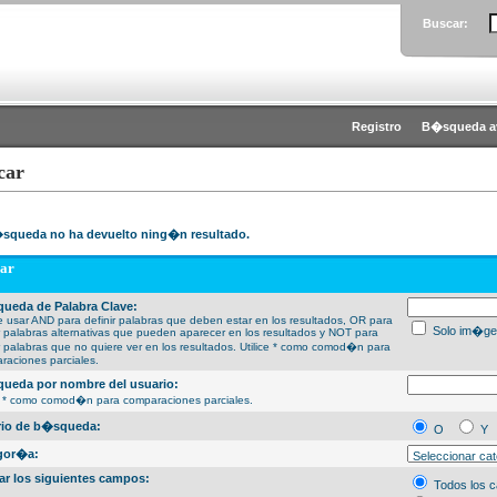
Buscar:
Registro
B�squeda a
car
squeda no ha devuelto ning�n resultado.
ar
ueda de Palabra Clave:
 usar AND para definir palabras que deben estar en los resultados, OR para
Solo im�ge
ir palabras alternativas que pueden aparecer en los resultados y NOT para
ir palabras que no quiere ver en los resultados. Utilice * como comod�n para
raciones parciales.
ueda por nombre del usuario:
ce * como comod�n para comparaciones parciales.
erio de b�squeda:
O
Y
gor�a:
ar los siguientes campos:
Todos los 