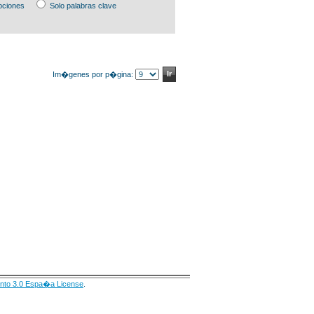
pciones
Solo palabras clave
Im�genes por p�gina:
nto 3.0 Espa�a License
.