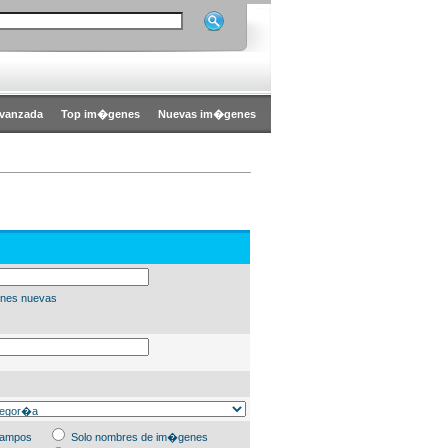
vanzada
Top im�genes
Nuevas im�genes
nes nuevas
campos
Solo nombres de im�genes