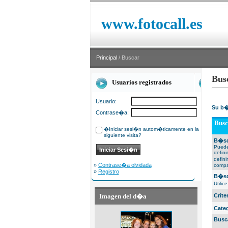
www.fotocall.es
Principal
/ Buscar
Bus
Usuarios registrados
Usuario:
Su b�
Contrase�a:
Busc
�Iniciar sesi�n autom�ticamente en la
siguiente visita?
B�sq
Puede
defin
defin
»
Contrase�a olvidada
compa
»
Registro
B�sq
Utili
Imagen del d�a
Crit
Cate
Busc