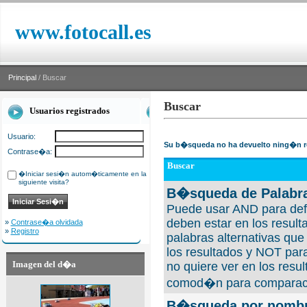
www.fotocall.es
Principal
/ Buscar
Buscar
Usuarios registrados
Usuario:
Su b�squeda no ha devuelto ning�n r
Contrase�a:
Buscar
�Iniciar sesi�n autom�ticamente en la
siguiente visita?
B�squeda de Palabra
Puede usar AND para defi
deben estar en los result
»
Contrase�a olvidada
»
Registro
palabras alternativas qu
los resultados y NOT para
Imagen del d�a
no quiere ver en los resul
comod�n para comparaci
B�squeda por nombre