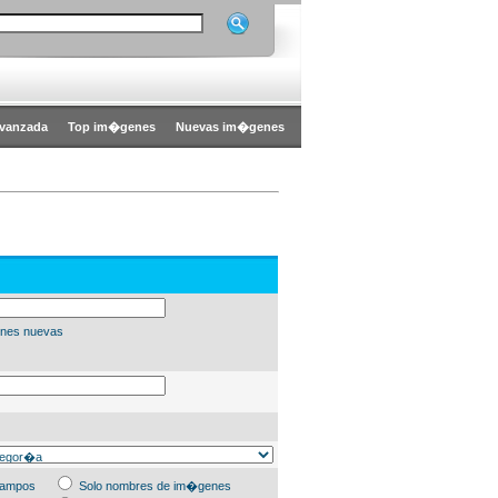
vanzada
Top im�genes
Nuevas im�genes
nes nuevas
campos
Solo nombres de im�genes