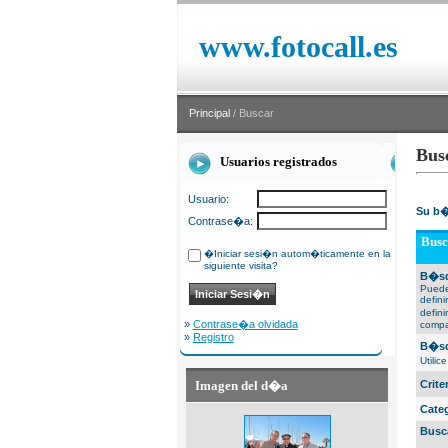
www.fotocall.es
Principal
/ Buscar
Bus
Usuarios registrados
Usuario:
Su b�
Contrase�a:
Busc
�Iniciar sesi�n autom�ticamente en la
siguiente visita?
B�sq
Puede
defin
defin
»
Contrase�a olvidada
compa
»
Registro
B�sq
Utili
Imagen del d�a
Crit
Cate
Busc