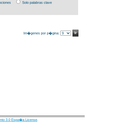
pciones
Solo palabras clave
Im�genes por p�gina:
nto 3.0 Espa�a License
.