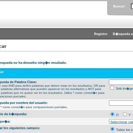
Buscar:
Registro
B�squeda a
car
squeda no ha devuelto ning�n resultado.
ar
ueda de Palabra Clave:
 usar AND para definir palabras que deben estar en los resultados, OR para
Solo im�ge
ir palabras alternativas que pueden aparecer en los resultados y NOT para
ir palabras que no quiere ver en los resultados. Utilice * como comod�n para
raciones parciales.
ueda por nombre del usuario:
ce * como comod�n para comparaciones parciales.
erio de b�squeda:
O
Y
gor�a:
ar los siguientes campos:
Todos los 