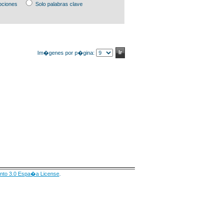
pciones
Solo palabras clave
Im�genes por p�gina:
nto 3.0 Espa�a License
.