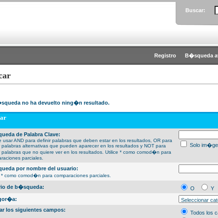
Buscar:
Registro
B�squeda a
car
squeda no ha devuelto ning�n resultado.
ar
ueda de Palabra Clave:
 usar AND para definir palabras que deben estar en los resultados, OR para
Solo im�ge
ir palabras alternativas que pueden aparecer en los resultados y NOT para
ir palabras que no quiere ver en los resultados. Utilice * como comod�n para
raciones parciales.
ueda por nombre del usuario:
ce * como comod�n para comparaciones parciales.
erio de b�squeda:
O
Y
gor�a:
ar los siguientes campos:
Todos los 