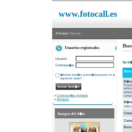
www.fotocall.es
Principal
/ Buscar
Bus
Usuarios registrados
Usuario:
Su b�
Contrase�a:
Busc
�Iniciar sesi�n autom�ticamente en la
siguiente visita?
B�sq
Puede
defin
defin
»
Contrase�a olvidada
compa
»
Registro
B�sq
Utili
Imagen del d�a
Crit
Cate
Busc