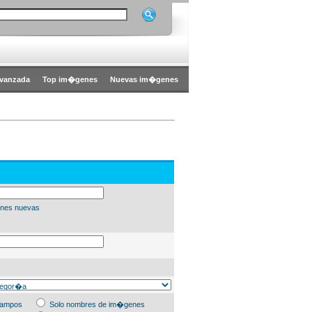
vanzada
Top im�genes
Nuevas im�genes
nes nuevas
campos
Solo nombres de im�genes