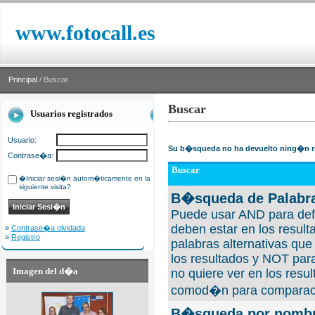
www.fotocall.es
Principal
/ Buscar
Buscar
Usuarios registrados
Usuario:
Su b�squeda no ha devuelto ning�n r
Contrase�a:
Buscar
�Iniciar sesi�n autom�ticamente en la
siguiente visita?
B�squeda de Palabra
Puede usar AND para defi
deben estar en los result
»
Contrase�a olvidada
»
Registro
palabras alternativas qu
los resultados y NOT para
Imagen del d�a
no quiere ver en los resul
comod�n para comparaci
B�squeda por nombre