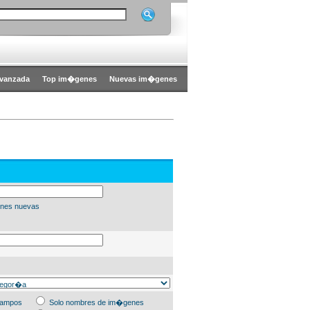
vanzada
Top im�genes
Nuevas im�genes
nes nuevas
campos
Solo nombres de im�genes