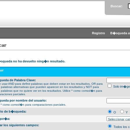
Buscar:
Registro
B�squeda a
car
squeda no ha devuelto ning�n resultado.
ar
ueda de Palabra Clave:
 usar AND para definir palabras que deben estar en los resultados, OR para
Solo im�ge
ir palabras alternativas que pueden aparecer en los resultados y NOT para
ir palabras que no quiere ver en los resultados. Utilice * como comod�n para
raciones parciales.
ueda por nombre del usuario:
ce * como comod�n para comparaciones parciales.
erio de b�squeda:
O
Y
gor�a:
ar los siguientes campos:
Todos los 