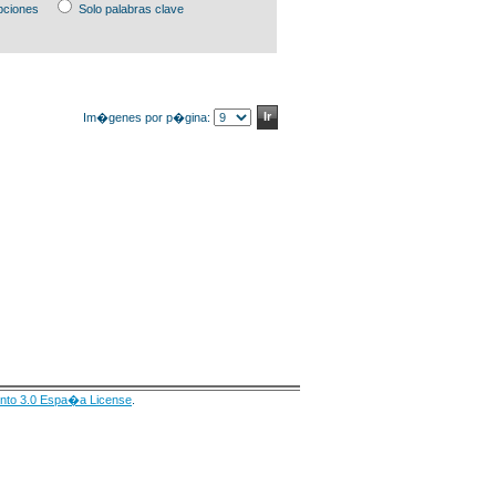
pciones
Solo palabras clave
Im�genes por p�gina:
nto 3.0 Espa�a License
.