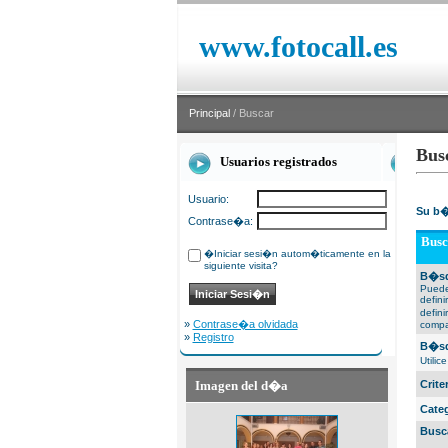
www.fotocall.es
Principal
/ Buscar
Bus
Usuarios registrados
Usuario:
Su b�
Contrase�a:
Busc
�Iniciar sesi�n autom�ticamente en la
siguiente visita?
B�sq
Puede
defin
defin
»
Contrase�a olvidada
compa
»
Registro
B�sq
Utili
Imagen del d�a
Crit
Cate
Busc