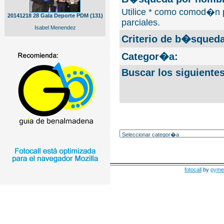
Utilice * como comod�n 
20141218 28 Gala Deporte PDM (131)
parciales.
Isabel Menendez
Criterio de b�squeda
Categor�a:
Buscar los siguiente
fotocall
by
pyme