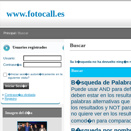
www.fotocall.es
Principal
/ Buscar
Buscar
Usuarios registrados
Usuario:
Su b�squeda no ha devuelto ning�n r
Contrase�a:
Buscar
�Iniciar sesi�n autom�ticamente en la
siguiente visita?
B�squeda de Palabra
Puede usar AND para defi
deben estar en los result
»
Contrase�a olvidada
»
Registro
palabras alternativas qu
los resultados y NOT para
Imagen del d�a
no quiere ver en los resul
comod�n para comparaci
B�squeda por nombre